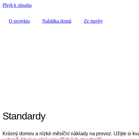
Přejít k obsahu
O projektu
Nabídka domů
Ze stavby
Nabídka domů
Virtuální prohlídka
Telefon
+420 607 263 931
Standardy
Instagram
@sqre.cz
Krásný domov a nízké měsíční náklady na provoz. Užijte si kv