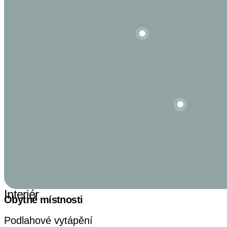
Venkovní okenní žaluzie
Terasa
Interiér
Obytné místnosti
Podlahové vytápění