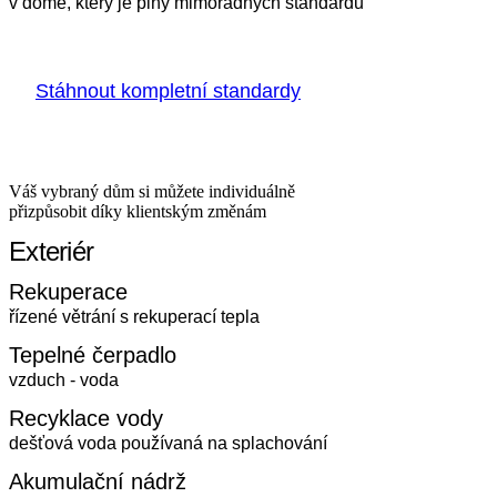
v domě, který je plný mimořádných standardů
Stáhnout kompletní standardy
Váš vybraný dům si můžete individuálně
přizpůsobit díky klientským změnám
Exteriér
Rekuperace
řízené větrání s rekuperací tepla
Tepelné čerpadlo
vzduch ‑ voda
Recyklace vody
dešťová voda používaná na splachování
Akumulační nádrž