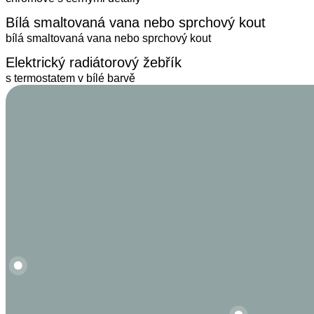
Bílá smaltovaná vana nebo sprchový kout
bílá smaltovaná vana nebo sprchový kout
Elektrický radiátorový žebřík
s termostatem v bílé barvě
ký radiátorový žebřík
Designové baterie
Velmi kvalitní sanita