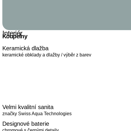
Interiér
Koupelny
Keramická dlažba
keramické obklady a dlažby / výběr z barev
Velmi kvalitní sanita
značky Swiss Aqua Technologies
Designové baterie
chromové s černými detaily