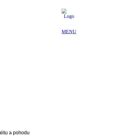
MENU
ZAVŘÍT
alitu a pohodu