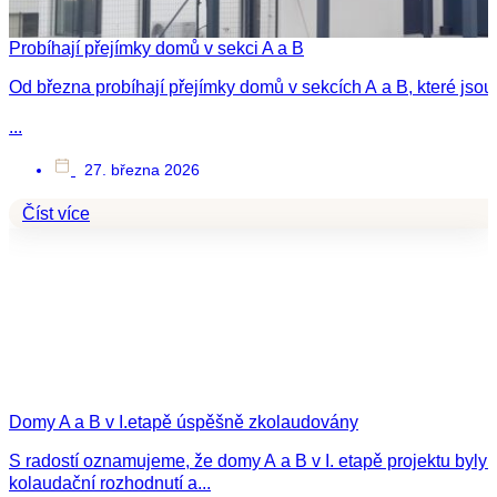
Probíhají přejímky domů v sekci A a B
Od března probíhají přejímky domů v sekcích A a B, které jsou 
...
27. března 2026
Číst více
Domy A a B v I.etapě úspěšně zkolaudovány
S radostí oznamujeme, že domy A a B v I. etapě projektu by
kolaudační rozhodnutí a...