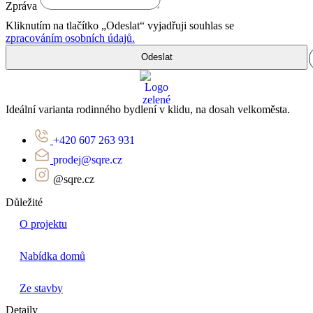
Zpráva
Kliknutím na tlačítko „Odeslat“ vyjadřuji souhlas se
zpracováním osobních údajů.
Odeslat
Ideální varianta rodinného bydlení v klidu, na dosah velkoměsta.
+420 607 263 931
prodej@sqre.cz
@sqre.cz
Důležité
O projektu
Nabídka domů
Ze stavby
Detaily