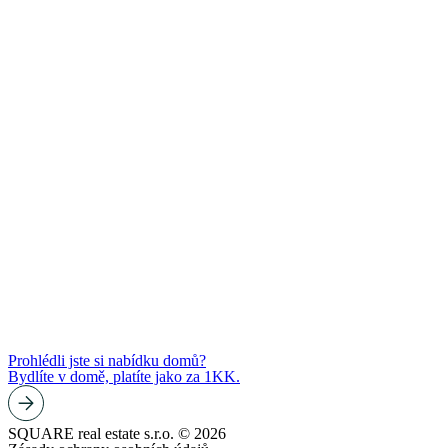
Prohlédli jste si nabídku domů?
Bydlíte v domě, platíte jako za 1KK.
SQUARE real estate s.r.o. © 2026