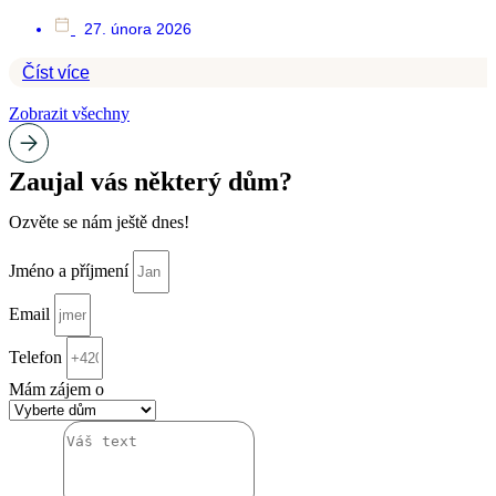
27. února 2026
Číst více
Zobrazit všechny
Zaujal vás některý dům?
Ozvěte se nám ještě dnes!
Jméno a příjmení
Email
Telefon
Mám zájem o