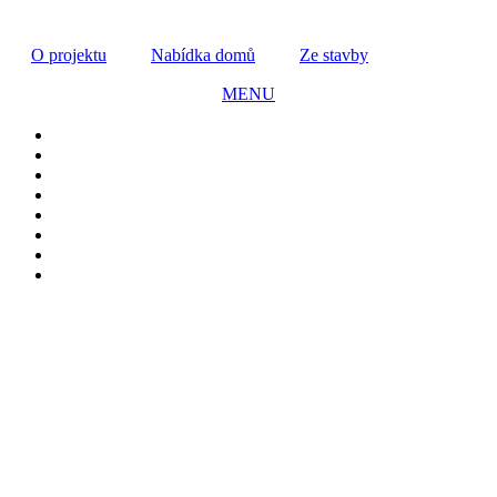
Přejít
k
O projektu
Nabídka domů
Ze stavby
obsahu
MENU
ZAVŘÍT
Nabídka domů
Virtuální prohlídka
Telefon
+420 725 551 872
Instagram
@sqre.cz