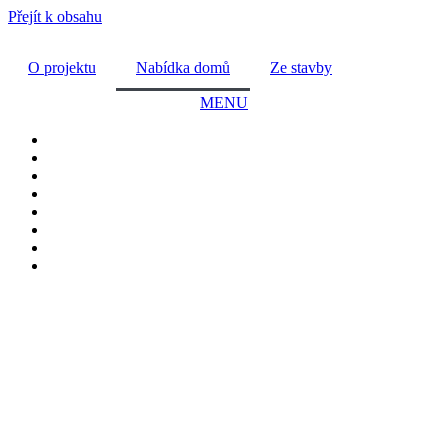
Přejít k obsahu
O projektu
Nabídka domů
Ze stavby
MENU
ZAVŘÍT
Nabídka domů
Virtuální prohlídka
Telefon
+420 607 263 931
Instagram
@sqre.cz