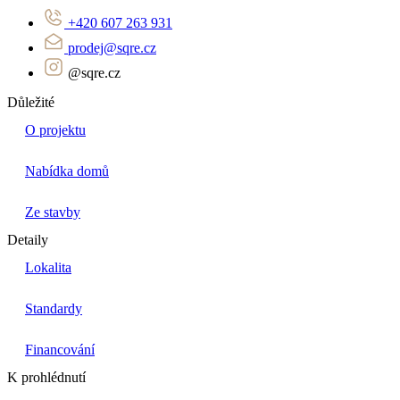
+420 607 263 931
prodej@sqre.cz
@sqre.cz
Důležité
O projektu
Nabídka domů
Ze stavby
Detaily
Lokalita
Standardy
Financování
K prohlédnutí