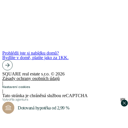
Prohlédli jste si nabídku domů?
Bydlíte v domě, platíte jako za 1KK.
SQUARE real estate s.r.o. © 2026
Zásady ochrany osobních údajů
|
Nastavení cookies
|
Tato stránka je chráněná službou reCAPTCHA
Vytvořila agentura
Zobrazit více informací
Dotovaná hypotéka od 2,99 %