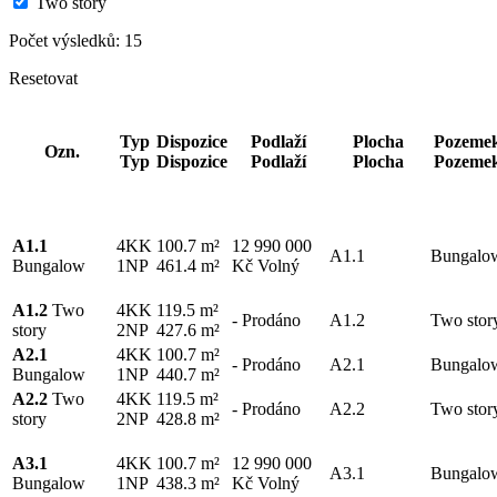
Two story
Počet výsledků:
15
Resetovat
Typ
Dispozice
Podlaží
Plocha
Pozeme
Ozn.
Typ
Dispozice
Podlaží
Plocha
Pozeme
A1.1
4KK
100.7 m²
12 990 000
A1.1
Bungalo
Bungalow
1NP
461.4 m²
Kč
Volný
A1.2
Two
4KK
119.5 m²
-
Prodáno
A1.2
Two stor
story
2NP
427.6 m²
A2.1
4KK
100.7 m²
-
Prodáno
A2.1
Bungalo
Bungalow
1NP
440.7 m²
A2.2
Two
4KK
119.5 m²
-
Prodáno
A2.2
Two stor
story
2NP
428.8 m²
A3.1
4KK
100.7 m²
12 990 000
A3.1
Bungalo
Bungalow
1NP
438.3 m²
Kč
Volný