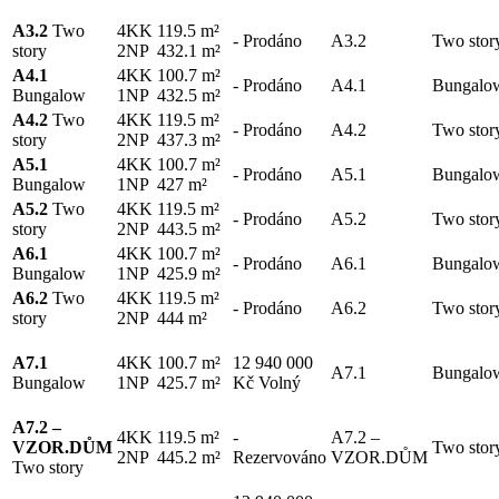
A3.2
Two
4KK
119.5 m²
-
Prodáno
A3.2
Two stor
story
2NP
432.1 m²
A4.1
4KK
100.7 m²
-
Prodáno
A4.1
Bungalo
Bungalow
1NP
432.5 m²
A4.2
Two
4KK
119.5 m²
-
Prodáno
A4.2
Two stor
story
2NP
437.3 m²
A5.1
4KK
100.7 m²
-
Prodáno
A5.1
Bungalo
Bungalow
1NP
427 m²
A5.2
Two
4KK
119.5 m²
-
Prodáno
A5.2
Two stor
story
2NP
443.5 m²
A6.1
4KK
100.7 m²
-
Prodáno
A6.1
Bungalo
Bungalow
1NP
425.9 m²
A6.2
Two
4KK
119.5 m²
-
Prodáno
A6.2
Two stor
story
2NP
444 m²
A7.1
4KK
100.7 m²
12 940 000
A7.1
Bungalo
Bungalow
1NP
425.7 m²
Kč
Volný
A7.2 –
4KK
119.5 m²
-
A7.2 –
VZOR.DŮM
Two stor
2NP
445.2 m²
Rezervováno
VZOR.DŮM
Two story