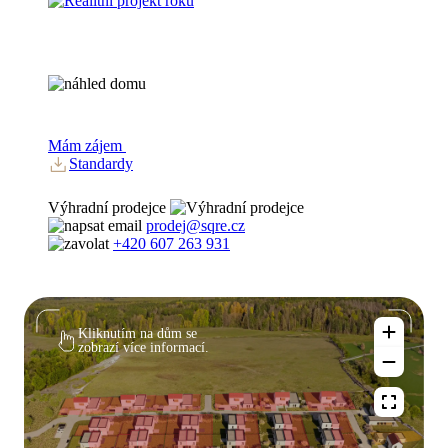
Mám zájem
Standardy
Výhradní prodejce
prodej@sqre.cz
+420 607 263 931
Kliknutím na dům se
zobrazí více informací.