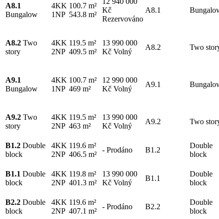
12 940 000
A8.1
4KK
100.7 m²
Kč
A8.1
Bungalo
Bungalow
1NP
543.8 m²
Rezervováno
A8.2
Two
4KK
119.5 m²
13 990 000
A8.2
Two stor
story
2NP
409.5 m²
Kč
Volný
A9.1
4KK
100.7 m²
12 990 000
A9.1
Bungalo
Bungalow
1NP
469 m²
Kč
Volný
A9.2
Two
4KK
119.5 m²
13 990 000
A9.2
Two stor
story
2NP
463 m²
Kč
Volný
B1.2
Double
4KK
119.6 m²
Double
-
Prodáno
B1.2
block
2NP
406.5 m²
block
B1.1
Double
4KK
119.8 m²
13 990 000
Double
B1.1
block
2NP
401.3 m²
Kč
Volný
block
B2.2
Double
4KK
119.6 m²
Double
-
Prodáno
B2.2
block
2NP
407.1 m²
block