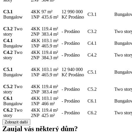
C3.1
4KK
97 m²
12 990 000
C3.1
Bungalo
Bungalow
1NP
435.6 m²
Kč
Prodáno
C3.2
Two
4KK
119.4 m²
-
Prodáno
C3.2
Two stor
story
2NP
383.4 m²
C4.1
4KK
103.1 m²
-
Prodáno
C4.1
Bungalo
Bungalow
1NP
465.9 m²
C4.2
Two
4KK
119.4 m²
-
Prodáno
C4.2
Two stor
story
2NP
384.3 m²
C5.1
4KK
103.1 m²
12 940 000
C5.1
Bungalo
Bungalow
1NP
465.9 m²
Kč
Prodáno
C5.2
Two
4KK
119.4 m²
-
Prodáno
C5.2
Two stor
story
2NP
383.4 m²
C6.1
4KK
103.1 m²
-
Prodáno
C6.1
Bungalo
Bungalow
1NP
466 m²
C6.2
Two
4KK
119.4 m²
-
Prodáno
C6.2
Two stor
story
2NP
425 m²
Zobrazit další
Zaujal vás některý dům?